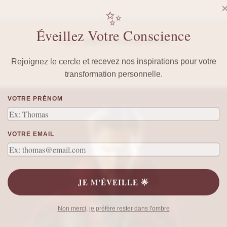
✨
Éveillez Votre Conscience
https://paypal.me/loicguyonnet
Rejoignez le cercle et recevez nos inspirations pour votre
transformation personnelle.
VOTRE PRÉNOM
VOTRE EMAIL
JE M'ÉVEILLE 🌟
Non merci, je préfère rester dans l'ombre