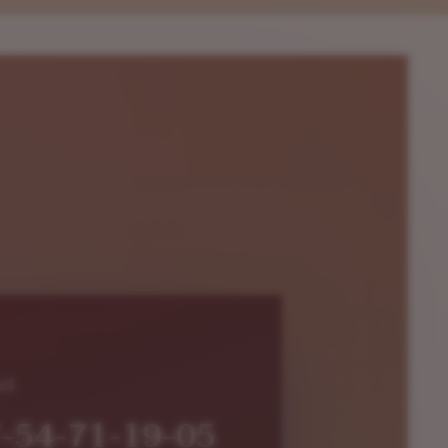
el
-54-71-19-05