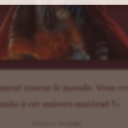
ment tourne le monde. Vous cro
imite à cet univers matériel ?»
Docteur Strange