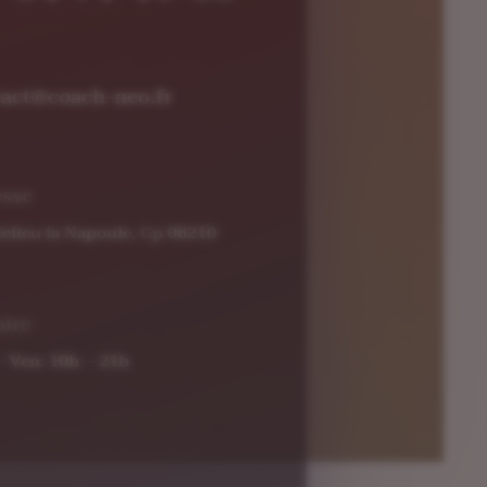
tact@coach-neo.fr
esse
elieu la Napoule, Cp 06210
ire
– Ven: 10h – 21h