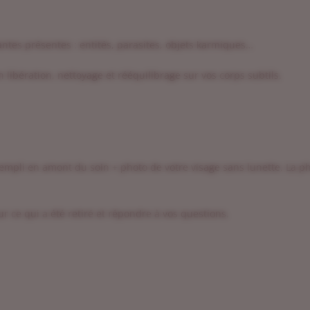
antes présentes : entités, parasites, objets karmiques…
libération, nettoyage et rééquilibrage sur vos corps subtils.
 rempli en amont du soin + photo de votre visage sans lunette. La p
r ce qui a été retiré et répondre à vos questions.