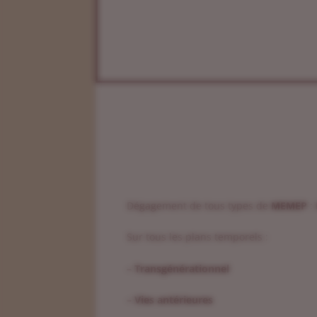
Dégagement de tous types de
MEMEP
:
Sur tous les plans temporels :
– Transgénérationnel
– Vies antérieures