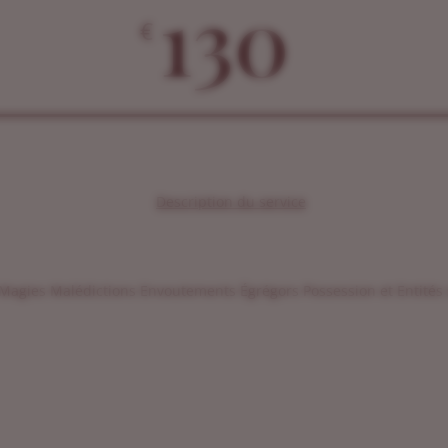
130
€
Description du service
 Magies Malédictions Envoutements Égrégors Possession et Entités