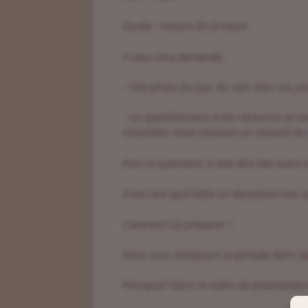
Durée : 1heure 30 /2 heure
Il vous sera demandé :
⁃ Une photo du jour du soin avec vos yeu
⁃ Un questionnaire à me retourner Je vo
ensemble. Vous recevrez un résumé du 
Pour le paiement, il doit être fait avant l
Il est rare qu’il faille un deuxième soi
Comment s’y préparer ?
Nous vous indiquons la période dans laqu
Pourquoi? Dans le cadre de possessions 