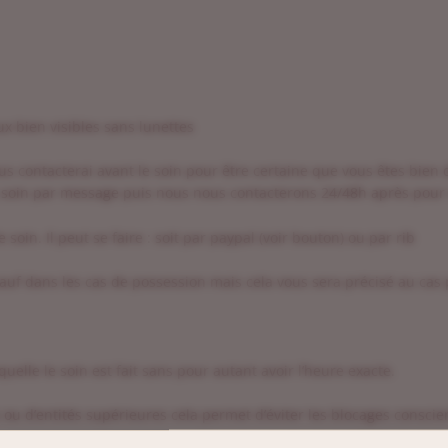
x bien visibles sans lunettes
us contacterai avant le soin pour être certaine que vous êtes bien
soin par message puis nous nous contacterons 24/48h après pour
e soin. Il peut se faire : soit par paypal (voir bouton) ou par rib
n sauf dans les cas de possession mais cela vous sera précisé au cas 
elle le soin est fait sans pour autant avoir l’heure exacte.
ou d’entités supérieures cela permet d’éviter les blocages conscie