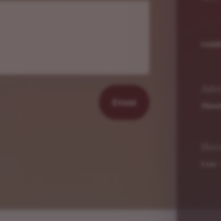
con
Adr
Envoi
Mand
Hora
Lun 