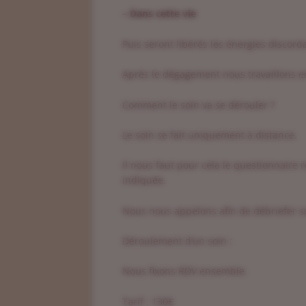
– Dans cette vie
Puis seront libérés les énergies discord
Après le dégagement nous travaillons en 
Comment le soin va se dérouler ?
Le soin se fait uniquement à distance.
Il nous faut pour cela le questionnaire
indiquée.
Nous nous appelons afin de débriefer su
Déroulement d’un soin :
Nous fixons RDV ensemble.
Tarif : 130€