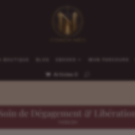
A BOUTIQUE
BLOG
EBOOKS
MON PARCOURS
Articles 0
Soin de Dégagement & Libératio
1H30/2H