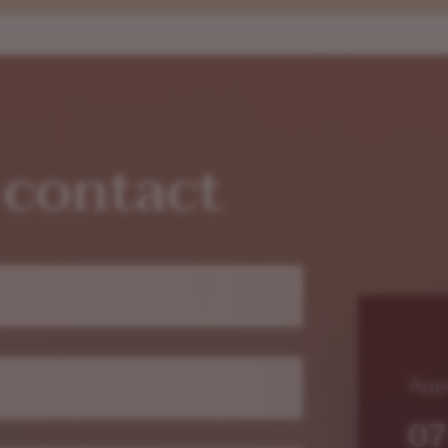
 contact
App
07