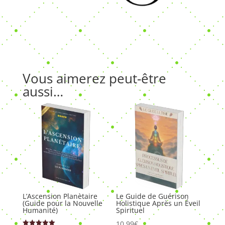
×
✨
Éveillez Votre Conscience
Rejoignez le cercle et recevez nos
Vous aimerez peut-être
inspirations pour votre transformation
aussi…
personnelle.
VOTRE PRÉNOM
VOTRE EMAIL
L’Ascension Planètaire
Le Guide de Guérison
JE M'ÉVEILLE 🌟
(Guide pour la Nouvelle
Holistique Après un Éveil
Humanité)
Spirituel
10,99
€