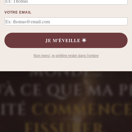
// LE SEUIL
VOTRE EMAIL
ROYAIS QUE JE S
JE M'ÉVEILLE 🌟
NT FONCTIONN
Non merci, je préfère rester dans l'ombre
MONDE…
'À CE QUE MA 
LITÉ
COMMENCE 
FISSURER.