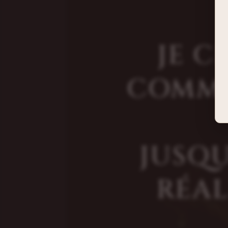
JE C
COMME
JUSQU
RÉA