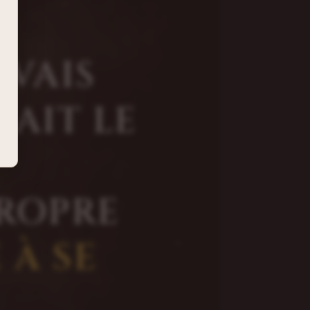
AVAIS
AIT LE
PROPRE
À SE