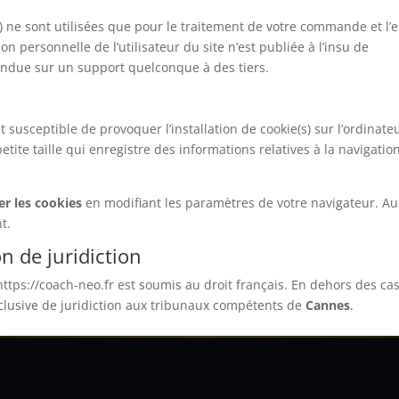
ne sont utilisées que pour le traitement de votre commande et l’e
 personnelle de l’utilisateur du site n’est publiée à l’insu de
vendue sur un support quelconque à des tiers.
s
st susceptible de provoquer l’installation de cookie(s) sur l’ordinate
 petite taille qui enregistre des informations relatives à la navigatio
er les cookies
en modifiant les paramètres de votre navigateur. A
t.
on de juridiction
te https://coach-neo.fr est soumis au droit français. En dehors des ca
 exclusive de juridiction aux tribunaux compétents de
Cannes
.