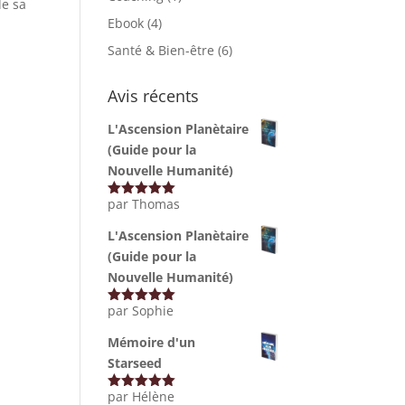
de sa
Ebook
(4)
Santé & Bien-être
(6)
Avis récents
L'Ascension Planètaire
(Guide pour la
Nouvelle Humanité)
par Thomas
Note
5
sur
5
L'Ascension Planètaire
(Guide pour la
Nouvelle Humanité)
par Sophie
Note
5
sur
5
Mémoire d'un
Starseed
par Hélène
Note
5
sur