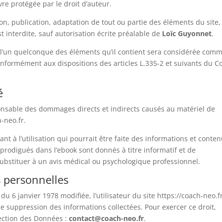
✨
re protégée par le droit d’auteur.
Éveillez Votre Conscience
on, publication, adaptation de tout ou partie des éléments du site,
st interdite, sauf autorisation écrite préalable de
Loïc Guyonnet
.
Rejoignez le cercle et recevez nos inspirations pour votre
e l’un quelconque des éléments qu’il contient sera considérée com
transformation personnelle.
onformément aux dispositions des articles L.335-2 et suivants du C
VOTRE PRÉNOM
é
nsable des dommages directs et indirects causés au matériel de
VOTRE EMAIL
h-neo.fr.
nt à l’utilisation qui pourrait être faite des informations et conte
 prodigués dans l’ebook sont donnés à titre informatif et de
ubstituer à un avis médical ou psychologique professionnel.
JE M'ÉVEILLE 🌟
s personnelles
Non merci, je préfère rester dans l'ombre
u 6 janvier 1978 modifiée, l’utilisateur du site https://coach-neo.f
de suppression des informations collectées. Pour exercer ce droit,
ection des Données :
contact@coach-neo.fr
.