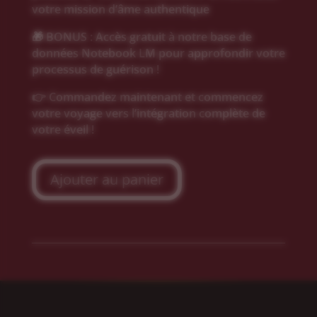
votre mission d’âme authentique
🎁 BONUS : Accès gratuit à notre base de
données Notebook LM pour approfondir votre
processus de guérison !
👉 Commandez maintenant et commencez
votre voyage vers l’intégration complète de
votre éveil !
Ajouter au panier