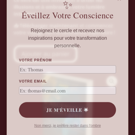
✨
Ce livre est une invitation à briser les
illusions et à embrasser votre lumière
Éveillez Votre Conscience
intérieure.
📥
Téléchargez maintenant
et commencez
Rejoignez le cercle et recevez nos
votre voyage vers la conscience supérieure !
inspirations pour votre transformation
personnelle.
Ajouter au panier
VOTRE PRÉNOM
VOTRE EMAIL
JE M'ÉVEILLE 🌟
Non merci, je préfère rester dans l'ombre