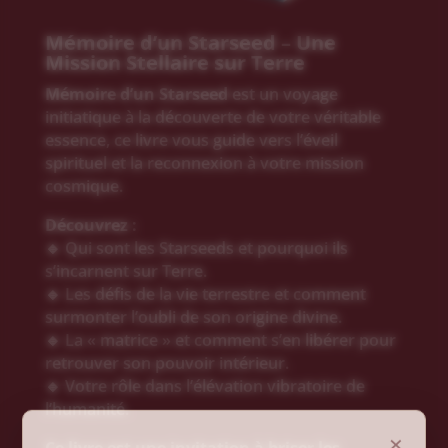
Mémoire d’un Starseed – Une
Mission Stellaire sur Terre
Mémoire d’un Starseed
est un voyage
initiatique à la découverte de votre véritable
essence, ce livre vous guide vers l’éveil
spirituel et la reconnexion à votre mission
cosmique.
Découvrez :
🔹 Qui sont les Starseeds et pourquoi ils
s’incarnent sur Terre.
🔹 Les défis de la vie terrestre et comment
surmonter l’oubli de son origine divine.
🔹 La « matrice » et comment s’en libérer pour
retrouver son pouvoir intérieur.
🔹 Votre rôle dans l’élévation vibratoire de
l’humanité.
×