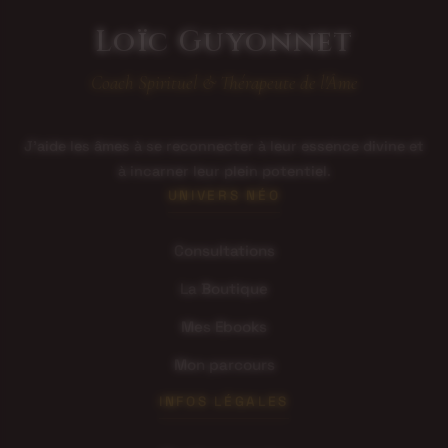
Loïc Guyonnet
Coach Spirituel & Thérapeute de l'Âme
J'aide les âmes à se reconnecter à leur essence divine et
à incarner leur plein potentiel.
UNIVERS NÉO
Consultations
La Boutique
Mes Ebooks
Mon parcours
INFOS LÉGALES