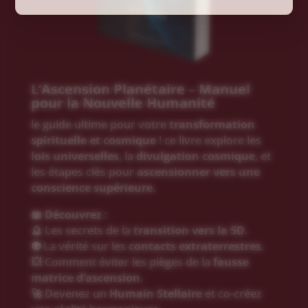
L’Ascension Planétaire – Manuel
pour la Nouvelle Humanité
le guide ultime pour votre
transformation
spirituelle et cosmique
! ce livre explore les
lois universelles
, la
divulgation cosmique
, et
les étapes clés pour
ascensionner vers une
conscience supérieure
.
📖
Découvrez :
🔮 Les secrets de la
transition vers la 5D
.
👽 La vérité sur les
contacts extraterrestres
.
💥 Comment éviter les pièges de la
fausse
matrice d’ascension
.
🚀 Devenez un
Humain Stellaire
et co-créez