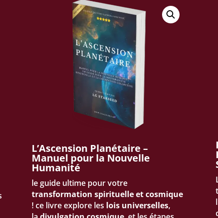
Non merci, je préfère rester dans l'ombre
L’Ascension Planétaire –
Manuel pour la Nouvelle
Humanité
le guide ultime pour votre
transformation spirituelle et cosmique
s
! ce livre explore les
lois universelles
,
la
divulgation cosmique
, et les étapes