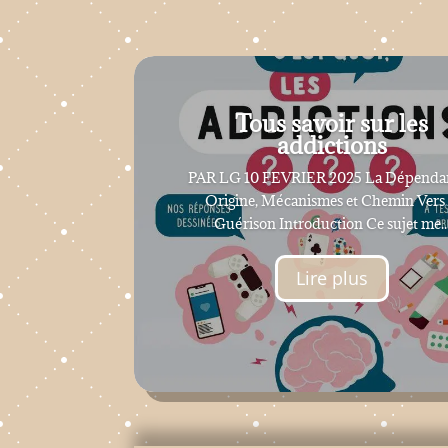
Tous savoir sur les
addictions
PAR LG 10 FEVRIER 2025 La Dépendan
Origine, Mécanismes et Chemin Vers 
Guérison Introduction Ce sujet me..
Lire plus