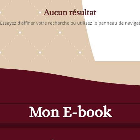
Aucun résultat
sayez d'affiner votre recherche ou utilisez le panneau de navigatio
✨
Éveillez Votre Conscience
Rejoignez le cercle et recevez nos inspirations pour votre
transformation personnelle.
VOTRE PRÉNOM
Mon E-book
VOTRE EMAIL
JE M'ÉVEILLE 🌟