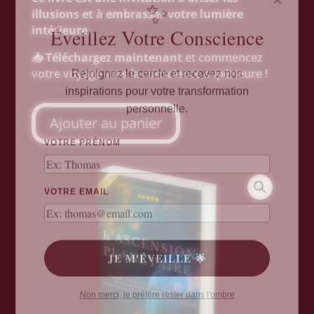
✨
illusions et à embrasser votre lumière
Éveillez Votre Conscience
intérieure.
📥
Téléchargez maintenant
et commencez
Rejoignez le cercle et recevez nos
votre voyage vers la conscience supérieure !
inspirations pour votre transformation
personnelle.
Ajouter au panier
VOTRE PRÉNOM
VOTRE EMAIL
JE M'ÉVEILLE 🌟
Non merci, je préfère rester dans l'ombre