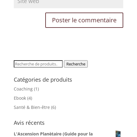
✨
Éveillez Votre Conscience
Rejoignez le cercle et recevez nos
inspirations pour votre transformation
personnelle.
VOTRE PRÉNOM
Recherche
Recherche
pour :
Catégories de produits
VOTRE EMAIL
Coaching
(1)
Ebook
(4)
Santé & Bien-être
(6)
JE M'ÉVEILLE 🌟
Avis récents
Non merci, je préfère rester dans l'ombre
L'Ascension Planètaire (Guide pour la