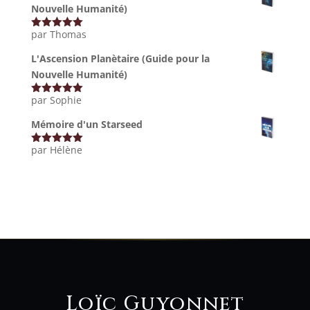
Nouvelle Humanité)
par Thomas
Note
5
sur
5
L'Ascension Planètaire (Guide pour la
Nouvelle Humanité)
par Sophie
Note
5
sur
5
Mémoire d'un Starseed
par Hélène
Note
5
sur
5
Loïc Guyonnet