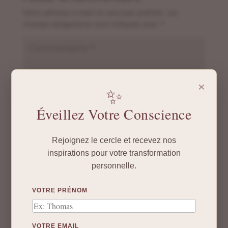
Votre adresse e-mail ne sera pas publiée.
Les
champs obligatoires sont indiqués avec
*
×
✨
Éveillez Votre Conscience
Rejoignez le cercle et recevez nos
inspirations pour votre transformation
personnelle.
VOTRE PRÉNOM
VOTRE EMAIL