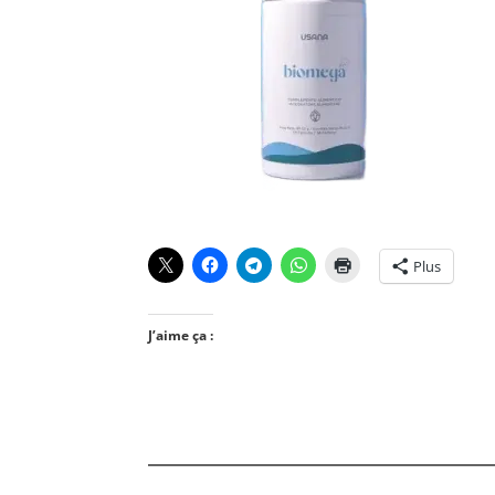
Plus
J’aime ça :