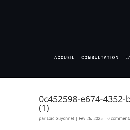
ACCUEIL
CONSULTATION
L
0c452598-e674-4352-b
(1)
par
Loic Guyonnet
|
Fév 26, 2025
|
0 commenta