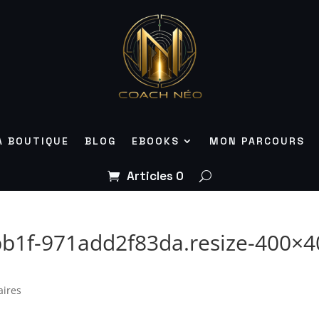
A BOUTIQUE
BLOG
EBOOKS
MON PARCOURS
Articles 0
b1f-971add2f83da.resize-400×4
ires