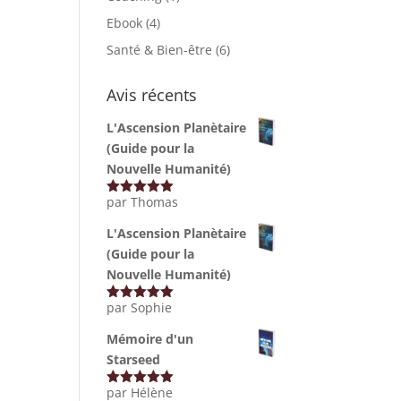
Ebook
(4)
Santé & Bien-être
(6)
Avis récents
L'Ascension Planètaire
(Guide pour la
Nouvelle Humanité)
par Thomas
Note
5
sur
5
L'Ascension Planètaire
(Guide pour la
Nouvelle Humanité)
par Sophie
Note
5
sur
5
Mémoire d'un
Starseed
par Hélène
Note
5
sur