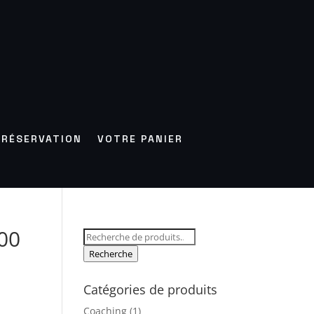
RÉSERVATION
VOTRE PANIER
00
Recherche
pour :
Recherche
Catégories de produits
Coaching
(1)