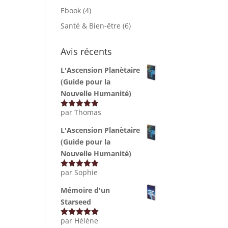
Ebook
(4)
Santé & Bien-être
(6)
Avis récents
L'Ascension Planètaire
(Guide pour la
Nouvelle Humanité)
par Thomas
Note
5
sur
5
L'Ascension Planètaire
(Guide pour la
Nouvelle Humanité)
par Sophie
Note
5
sur
5
Mémoire d'un
Starseed
par Hélène
Note
5
sur