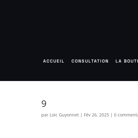
ACCUEIL
CONSULTATION
LA BOUT
9
par
Loic Guyonnet
|
Fév 26, 2025
|
0 commenta