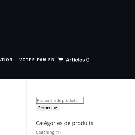
Articles 0
ATION
VOTRE PANIER
Recherche
pour :
Recherche
Catégories de produits
Coaching
(1)