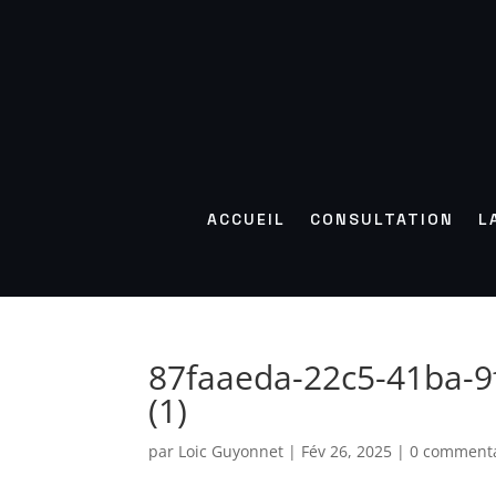
ACCUEIL
CONSULTATION
L
87faaeda-22c5-41ba-9
(1)
par
Loic Guyonnet
|
Fév 26, 2025
|
0 commenta