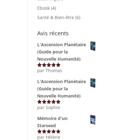
Ebook
(4)
Santé & Bien-être
(6)
Avis récents
L'Ascension Planètaire
(Guide pour la
Nouvelle Humanité)
par Thomas
Note
5
sur
5
L'Ascension Planètaire
(Guide pour la
Nouvelle Humanité)
par Sophie
Note
5
sur
5
Mémoire d'un
Starseed
par Hélène
Note
5
sur