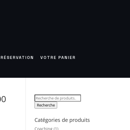
RÉSERVATION
VOTRE PANIER
00
Recherche
pour :
Recherche
Catégories de produits
Coaching
(1)