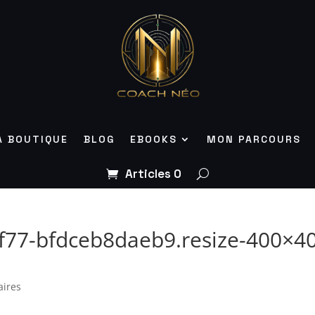
A BOUTIQUE
BLOG
EBOOKS
MON PARCOURS
Articles 0
f77-bfdceb8daeb9.resize-400×4
ires