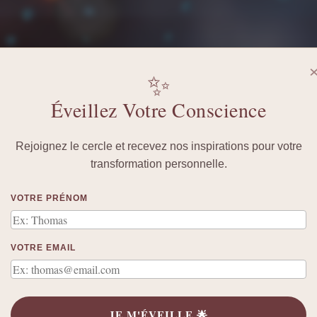
✨
Éveillez Votre Conscience
Rejoignez le cercle et recevez nos inspirations pour votre
transformation personnelle.
VOTRE PRÉNOM
VOTRE EMAIL
JE M'ÉVEILLE 🌟