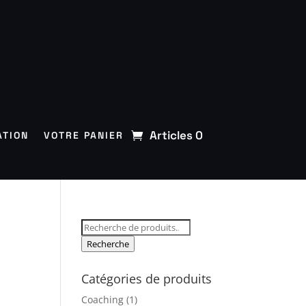
Articles 0
ATION
VOTRE PANIER
Recherche
pour :
Recherche
Catégories de produits
Coaching
(1)