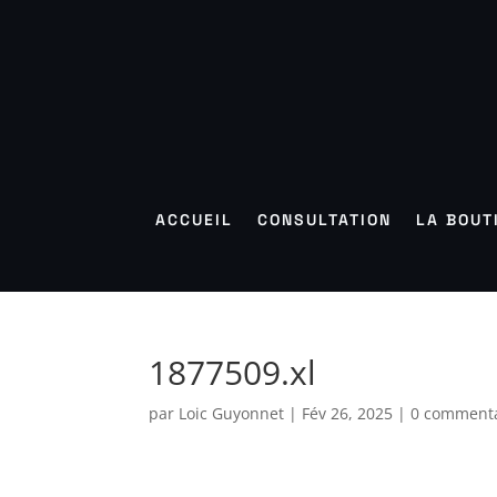
ACCUEIL
CONSULTATION
LA BOUT
1877509.xl
par
Loic Guyonnet
|
Fév 26, 2025
|
0 commenta