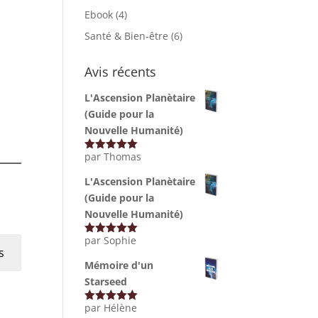
Ebook
(4)
Santé & Bien-être
(6)
Avis récents
L'Ascension Planètaire
(Guide pour la
Nouvelle Humanité)
par Thomas
Note
5
sur
5
L'Ascension Planètaire
(Guide pour la
Nouvelle Humanité)
par Sophie
Note
5
sur
s
5
Mémoire d'un
Starseed
par Hélène
Note
5
sur