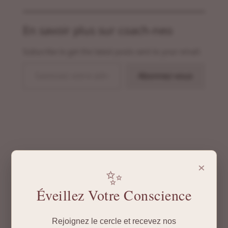
En savoir plus sur coach-neo
Subscribe to get the latest posts sent to your email.
Saisissez votre adresse e-mail…
Abonnez-vous
Poster le commentaire
×
✨
Votre adresse e-mail ne sera pas publiée.
Les
champs obligatoires sont indiqués avec
*
Éveillez Votre Conscience
Rejoignez le cercle et recevez nos