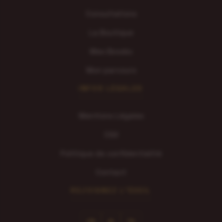
Consultations
La Boutique
Mes Ebooks
Mon parcours
INFOS LÉGALES
Mentions Légales
CGV
Politique de confidentialité
Contact
REJOIGNEZ L'ÉVEIL
FB
IG
TK