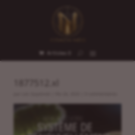
Articles 0
1877512.xl
par
Loic Guyonnet
|
Fév 26, 2025
|
0 commentaires