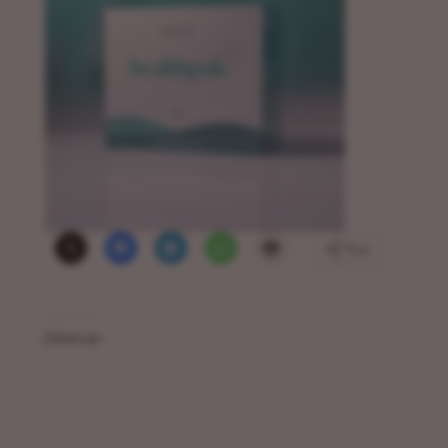
Plus
J’aime ça :