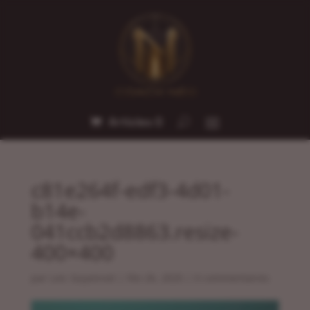
Articles 0
c81e264f-edf3-4d01-
b14e-
041ccb2d8863.resize-
400×400
par
Loic Guyonnet
|
Fév 26, 2025
|
0 commentaires