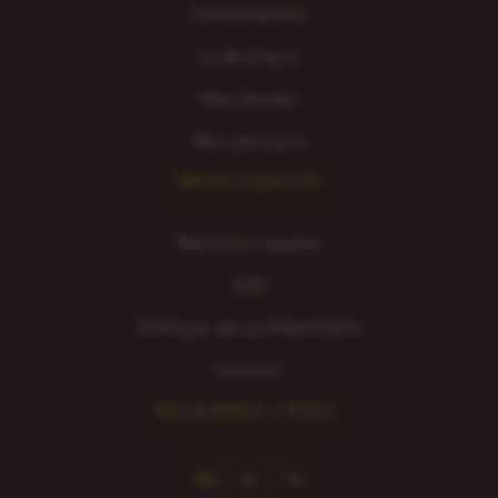
Consultations
La Boutique
Mes Ebooks
Mon parcours
INFOS LÉGALES
Mentions Légales
CGV
Politique de confidentialité
Contact
REJOIGNEZ L'ÉVEIL
FB
IG
TK