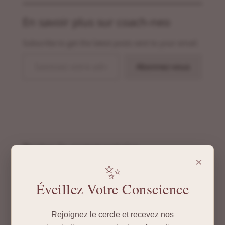
En savoir plus sur coach-neo
Subscribe to get the latest posts sent to your email.
Saisissez votre adresse e-mail…
Abonnez-vous
Poster le commentaire
×
✨
Votre adresse e-mail ne sera pas publiée.
Les
champs obligatoires sont indiqués avec
*
Éveillez Votre Conscience
Rejoignez le cercle et recevez nos