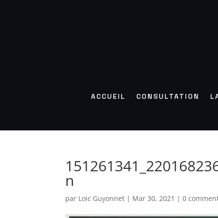
ACCUEIL
CONSULTATION
L
151261341_22016823
n
par
Loic Guyonnet
|
Mar 30, 2021
|
0 comment