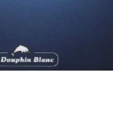
✨
Éveillez Votre Conscience
Rejoignez le cercle et recevez nos inspirations pour votre
transformation personnelle.
VOTRE PRÉNOM
VOTRE EMAIL