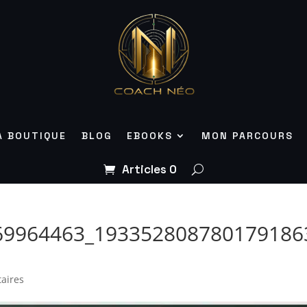
A BOUTIQUE
BLOG
EBOOKS
MON PARCOURS
Articles 0
69964463_193352808780179186
aires