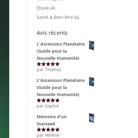
Ebook
(4)
Santé & Bien-être
(6)
Avis récents
L'Ascension Planètaire
(Guide pour la
Nouvelle Humanité)
par Thomas
Note
5
sur
5
L'Ascension Planètaire
(Guide pour la
Nouvelle Humanité)
par Sophie
Note
5
sur
5
Mémoire d'un
Starseed
par Hélène
Note
5
sur