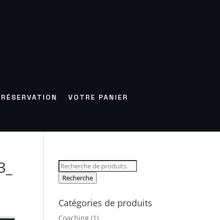
RÉSERVATION
VOTRE PANIER
3_
Recherche
pour :
Recherche
Catégories de produits
Coaching
(1)