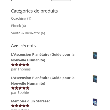
pour :
Catégories de produits
Coaching
(1)
Ebook
(4)
Santé & Bien-être
(6)
Avis récents
L'Ascension Planètaire (Guide pour la
Nouvelle Humanité)
par Thomas
Note
5
sur
5
L'Ascension Planètaire (Guide pour la
Nouvelle Humanité)
par Sophie
Note
5
sur
5
Mémoire d'un Starseed