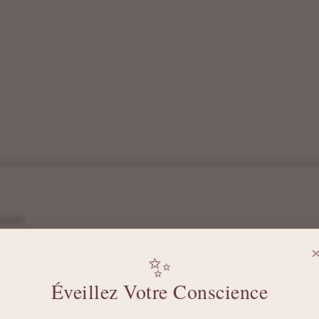
email.
Abonnez-vou
✨
Éveillez Votre Conscience