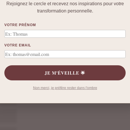
Rejoignez le cercle et recevez nos inspirations pour votre
transformation personnelle.
VOTRE PRÉNOM
champs obligatoires sont indiqués avec
*
VOTRE EMAIL
JE M'ÉVEILLE 🌟
Non merci, je préfère rester dans l'ombre