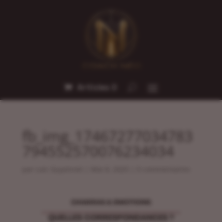
Articles 0
fb_img_17467277034783
794552570076234034
par
Loic Guyonnet
|
Mai 8, 2025
|
0 commentaires