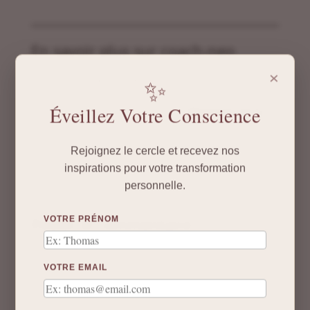
En savoir plus sur coach-neo
×
✨
Subscribe to get the latest posts sent to your email.
Saisissez votre adresse e-mail…
Éveillez Votre Conscience
Abonnez-vous
Rejoignez le cercle et recevez nos
inspirations pour votre transformation
personnelle.
Poster le commentaire
VOTRE PRÉNOM
Votre adresse e-mail ne sera pas publiée.
Les
champs obligatoires sont indiqués avec
*
VOTRE EMAIL