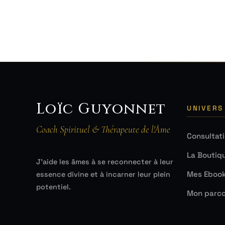
Loïc Guyonnet
UNIVERS
Coach Spirituel & Thérapeute de l'Âme
Consultat
La Boutiq
J'aide les âmes à se reconnecter à leur
Mes Eboo
essence divine et à incarner leur plein
potentiel.
Mon parco