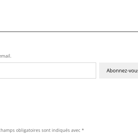
Non merci, je préfère rester dans l'ombre
email.
Abonnez-vou
champs obligatoires sont indiqués avec
*