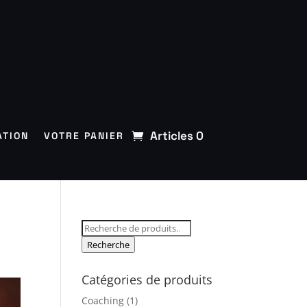
Articles 0
ATION
VOTRE PANIER
Recherche
pour :
Recherche
Catégories de produits
Coaching
(1)