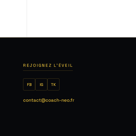
REJOIGNEZ L'ÉVEIL
FB
IG
TK
contact@coach-neo.fr