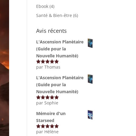
Ebook
(4)
Santé & Bien-être
(6)
Avis récents
L'Ascension Planètaire
(Guide pour la
Nouvelle Humanité)
par Thomas
Note
5
sur
5
L'Ascension Planètaire
(Guide pour la
Nouvelle Humanité)
par Sophie
Note
5
sur
5
Mémoire d'un
Starseed
par Hélène
Note
5
sur