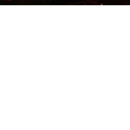
✨
Éveillez Votre Conscience
Rejoignez le cercle et recevez nos inspirations pour votre
transformation personnelle.
VOTRE PRÉNOM
VOTRE EMAIL
JE M'ÉVEILLE 🌟