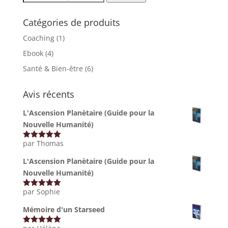
pour :
Catégories de produits
Coaching
(1)
Ebook
(4)
Santé & Bien-être
(6)
Avis récents
L'Ascension Planètaire (Guide pour la
Nouvelle Humanité)
par Thomas
Note
5
sur
5
L'Ascension Planètaire (Guide pour la
Nouvelle Humanité)
par Sophie
Note
5
sur
5
Mémoire d'un Starseed