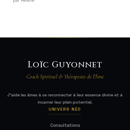
par Hélène
Note
5
sur
5
Loïc Guyonnet
Coach Spirituel & Thérapeute de l'Âme
J'aide les âmes à se reconnecter à leur essence divine et à
incarner leur plein potentiel.
UNIVERS NÉO
Consultations