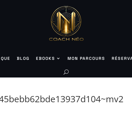
IQUE
BLOG
EBOOKS
MON PARCOURS
RÉSERV
f45bebb62bde13937d104~mv2