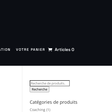
Articles 0
ATION
VOTRE PANIER
Recherche
pour :
Recherche
Catégories de produits
Coaching
(1)