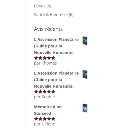
Ebook
(4)
Santé & Bien-être
(6)
Avis récents
L'Ascension Planètaire
(Guide pour la
Nouvelle Humanité)
par Thomas
Note
5
sur
5
L'Ascension Planètaire
(Guide pour la
Nouvelle Humanité)
par Sophie
Note
5
sur
5
Mémoire d'un
Starseed
par Hélène
Note
5
sur