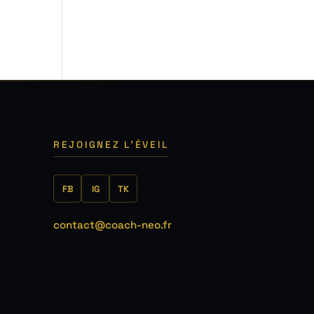
5
REJOIGNEZ L'ÉVEIL
FB
IG
TK
contact@coach-neo.fr