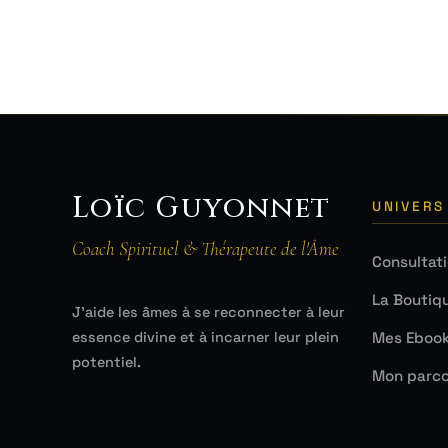
Loïc Guyonnet
UNIVERS
Coach Spirituel & Thérapeute de l'Âme
Consultat
La Boutiq
J'aide les âmes à se reconnecter à leur
Mes Eboo
essence divine et à incarner leur plein
potentiel.
Mon parco