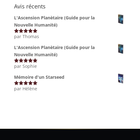
Avis récents
✨
L'Ascension Planètaire (Guide pour la
Éveillez Votre Conscience
Nouvelle Humanité)
par Thomas
Note
5
sur
Rejoignez le cercle et recevez nos
5
L'Ascension Planètaire (Guide pour la
inspirations pour votre transformation
Nouvelle Humanité)
personnelle.
par Sophie
Note
5
sur
VOTRE PRÉNOM
5
Mémoire d'un Starseed
par Hélène
Note
5
sur
VOTRE EMAIL
5
JE M'ÉVEILLE 🌟
Non merci, je préfère rester dans l'ombre