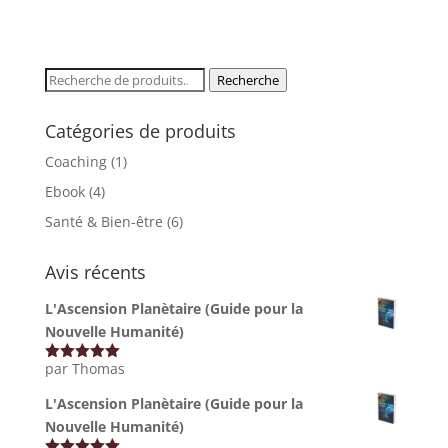
JE M'ÉVEILLE 🌟
Recherche
Recherche
pour :
Non merci, je préfère rester dans l'ombre
Catégories de produits
Coaching
(1)
Ebook
(4)
Santé & Bien-être
(6)
Avis récents
L'Ascension Planètaire (Guide pour la
Nouvelle Humanité)
par Thomas
Note
5
sur
5
L'Ascension Planètaire (Guide pour la
Nouvelle Humanité)