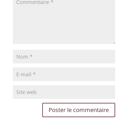
×
✨
Éveillez Votre Conscience
Rejoignez le cercle et recevez nos
inspirations pour votre transformation
personnelle.
VOTRE PRÉNOM
VOTRE EMAIL