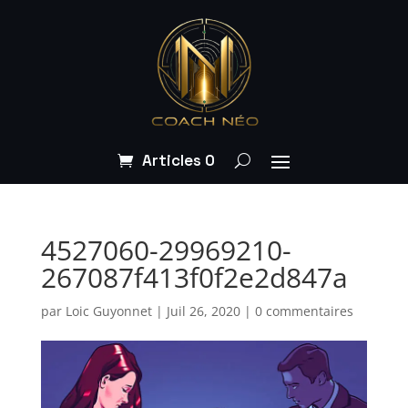
Articles 0
4527060-29969210-
267087f413f0f2e2d847a
par
Loic Guyonnet
|
Juil 26, 2020
|
0 commentaires