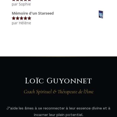
par Sophie
Note
5
sur
5
Mémoire d'un Starseed
par Hélène
Note
5
sur
5
Loïc Guyonnet
Coach Spirituel & Thérapeute de l'Âme
J'aide les âmes à se reconnecter à leur essence divine et à
incarner leur plein potentiel.