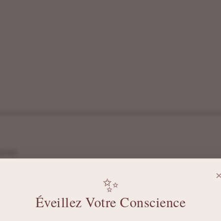
email.
Abonnez-vou
✨
Éveillez Votre Conscience