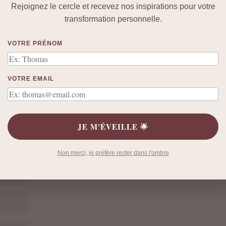
Rejoignez le cercle et recevez nos inspirations pour votre
transformation personnelle.
VOTRE PRÉNOM
champs obligatoires sont indiqués avec
*
VOTRE EMAIL
JE M'ÉVEILLE 🌟
Non merci, je préfère rester dans l'ombre