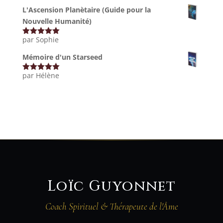
5
L'Ascension Planètaire (Guide pour la
Nouvelle Humanité)
par Sophie
Note
5
sur
5
Mémoire d'un Starseed
par Hélène
Note
5
sur
5
Loïc Guyonnet
Coach Spirituel & Thérapeute de l'Âme