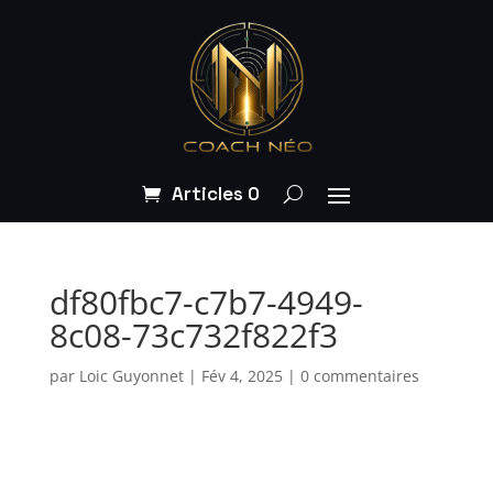
Articles 0
df80fbc7-c7b7-4949-
8c08-73c732f822f3
par
Loic Guyonnet
|
Fév 4, 2025
|
0 commentaires