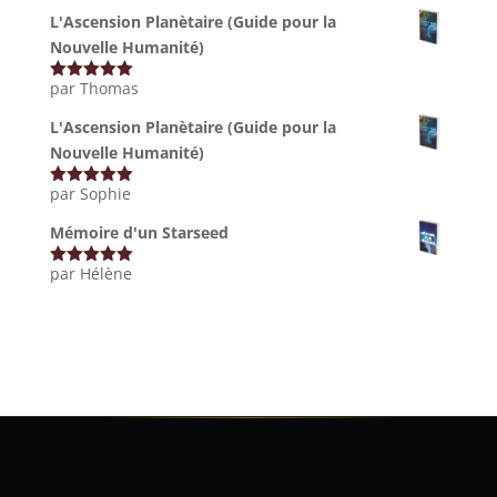
L'Ascension Planètaire (Guide pour la
Nouvelle Humanité)
par Thomas
Note
5
sur
5
L'Ascension Planètaire (Guide pour la
Nouvelle Humanité)
par Sophie
Note
5
sur
5
Mémoire d'un Starseed
par Hélène
Note
5
sur
5