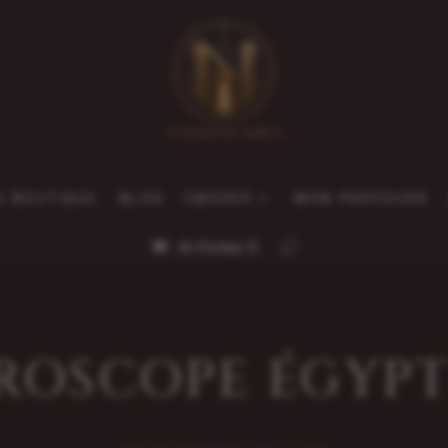
A BOUTIQUE
BLOG
EBOOKS
MON PARCOURS
Articles 0
ROSCOPE ÉGYPT