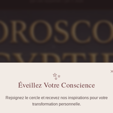
par
Loic Guyonnet
|
Jan 7, 2026
✨
Éveillez Votre Conscience
Rejoignez le cercle et recevez nos inspirations pour votre
transformation personnelle.