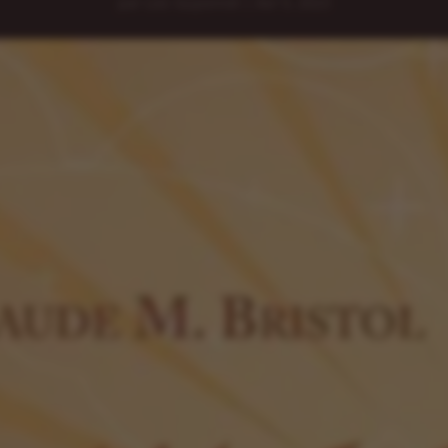
par
Loic Guyonnet
|
Avr 5, 2023