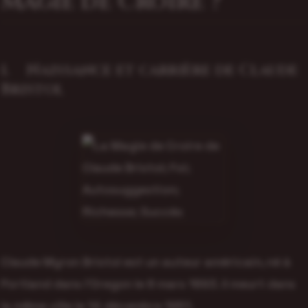
Magie de Croire ?
1. Naissance et carrière de Claude
Bristol
Claude Myron Bristol est un auteur américain, né à
Portland dans l’Oregon le 8 mars 1893. Il meurt dans
la même ville le 14 décembre 1951.