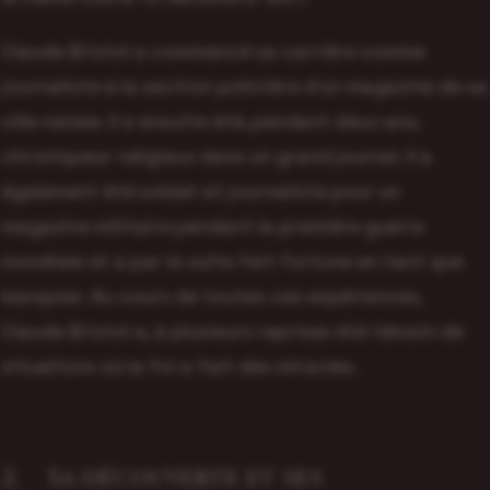
Claude Bristol a commencé sa carrière comme
journaliste à la section policière d’un magazine de sa
ville natale. Il a ensuite été, pendant deux ans,
chroniqueur religieux dans un grand journal. Il a
également été soldat et journaliste pour un
magazine militaire pendant la première guerre
mondiale et a par la suite fait fortune en tant que
banquier. Au cours de toutes ces expériences,
Claude Bristol a, à plusieurs reprises été témoin de
situations où la foi a fait des miracles.
2. Sa découverte et ses