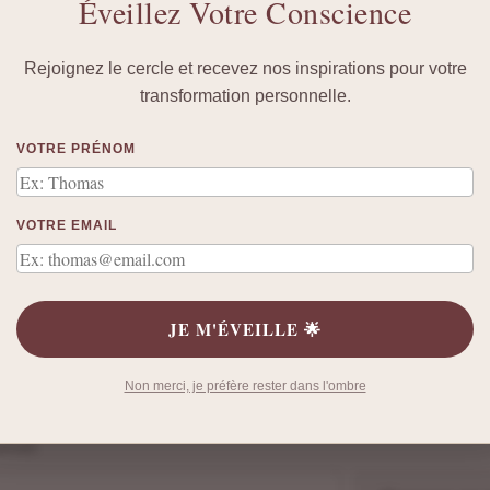
Éveillez Votre Conscience
Rejoignez le cercle et recevez nos inspirations pour votre
transformation personnelle.
VOTRE PRÉNOM
VOTRE EMAIL
JE M'ÉVEILLE 🌟
Non merci, je préfère rester dans l'ombre
email.