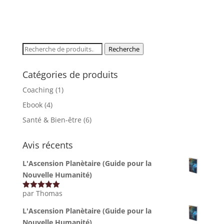
JE M'ÉVEILLE 🌟
Recherche
Recherche
pour :
Non merci, je préfère rester dans l'ombre
Catégories de produits
Coaching
(1)
Ebook
(4)
Santé & Bien-être
(6)
Avis récents
L'Ascension Planètaire (Guide pour la
Nouvelle Humanité)
par Thomas
Note
5
sur
5
L'Ascension Planètaire (Guide pour la
Nouvelle Humanité)