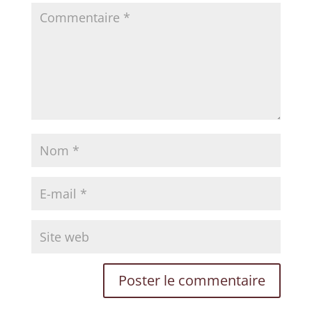
×
✨
Éveillez Votre Conscience
Rejoignez le cercle et recevez nos
inspirations pour votre transformation
personnelle.
VOTRE PRÉNOM
VOTRE EMAIL