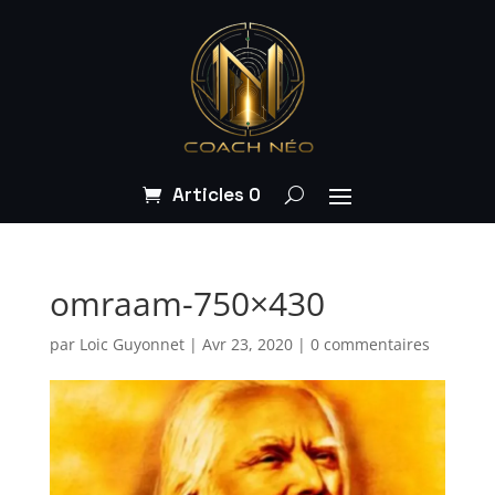
Articles 0
omraam-750×430
par
Loic Guyonnet
|
Avr 23, 2020
|
0 commentaires