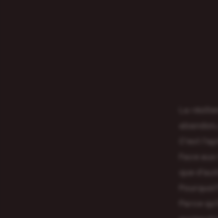
La résilie
abandon, 
C’est l’a
Face aux 
que d’aut
Pourquoi
Parce qu’