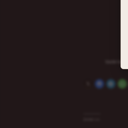
Valérie A
J’aime ça :