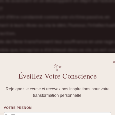
n. Ils avancent et se développent en dépit de l’advers
?
ant d’être condamné comme une victime passive, en
nt à leurs rêves ou via le déni, l’humour, l’intellectua
raction.
és de l’âme transforment leur souffrance en une rage 
emble que, lorsqu’on a été blessé dans sa vie, on est co
 place, de tricoter un processus de résilience jusqu’à 
✨
re est enfouie, maîtrisée, transformée, mais elle ne gu
Éveillez Votre Conscience
mplètement. » – Boris Cyrulnik
hemin de la résilience…
Rejoignez le cercle et recevez nos inspirations pour votre
transformation personnelle.
VOTRE PRÉNOM