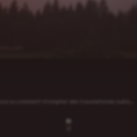
ience ou comment triompher des traumatismes subis…