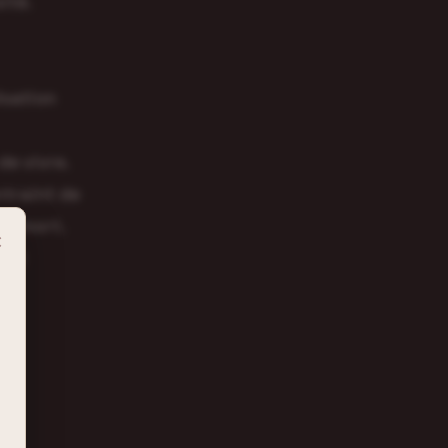
ité.
lisation
de vivre.
ntraint de
sa mort.
×
érit