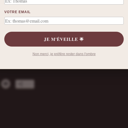
VOTRE EMAIL
JE M'ÉVEILLE 🌟
Non merci, je préfère rester dans l'ombre
ussems
Plus