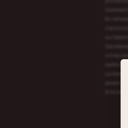
protectio
Comment
En refus
s’accrocha
ou l’abst
Ces bless
« Il me s
mettre en
La blessu
jamais co
A toi le c