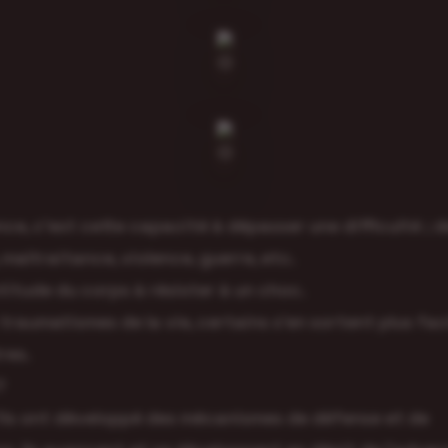
nce, c’est cette capacité à dépasser une difficulté ; de
maltraitance, violence, guerre, etc.
ptitude du corps à résister à un choc.
traumatismes de la vie, certains s’en sortent plus fa
res.
?
ils ont développé des mécanismes de défense et de