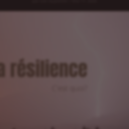
par
Loic Guyonnet
|
Nov 17, 2020