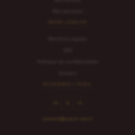
Mon parcours
INFOS LÉGALES
Mentions Légales
CGV
Politique de confidentialité
Contact
REJOIGNEZ L'ÉVEIL
FB
IG
TK
contact@coach-neo.fr