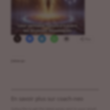
Plus
J’aime ça :
En savoir plus sur coach-neo
Subscribe to get the latest posts sent to your email.