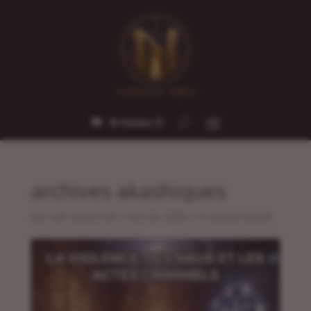
Articles 0
archives akashiques
par
Loic Guyonnet
|
Nov 26, 2025
|
0 commentaires