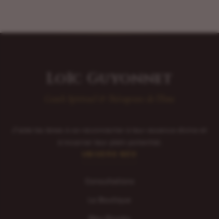
Loïc Guyonnet
Coach Spirituel & Thérapeute de l'Âme
J'aide les âmes à se reconnecter à leur essence divine et
à incarner leur plein potentiel.
UNIVERS NÉO
Consultations
La Boutique
Mes Ebooks