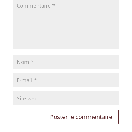
✨
Éveillez Votre Conscience
Rejoignez le cercle et recevez nos
inspirations pour votre transformation
personnelle.
VOTRE PRÉNOM
VOTRE EMAIL