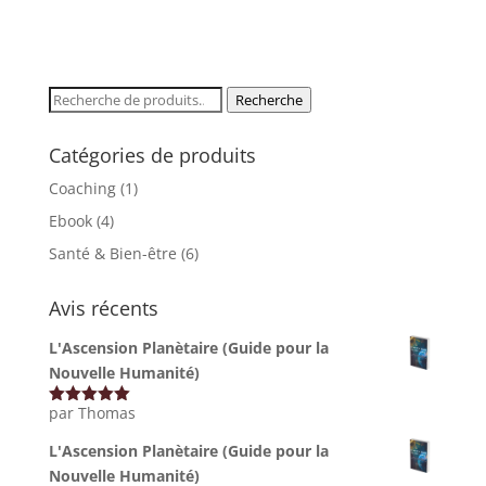
JE M'ÉVEILLE 🌟
Recherche
Recherche
pour :
Non merci, je préfère rester dans l'ombre
Catégories de produits
Coaching
(1)
Ebook
(4)
Santé & Bien-être
(6)
Avis récents
L'Ascension Planètaire (Guide pour la
Nouvelle Humanité)
par Thomas
Note
5
sur
5
L'Ascension Planètaire (Guide pour la
Nouvelle Humanité)