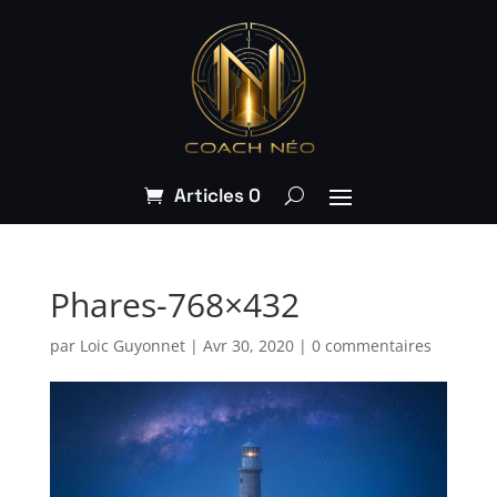
Articles 0
Phares-768×432
par
Loic Guyonnet
|
Avr 30, 2020
|
0 commentaires