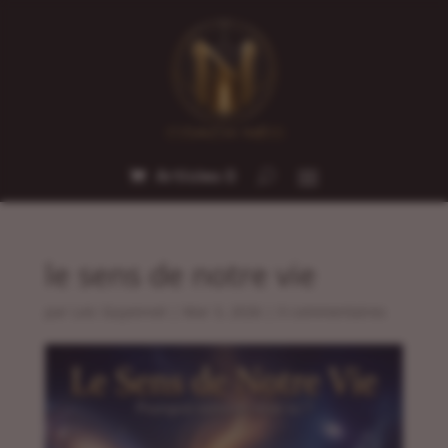
Articles 0
le sens de notre vie
par
Loic Guyonnet
|
Mar 3, 2026
|
0 commentaires