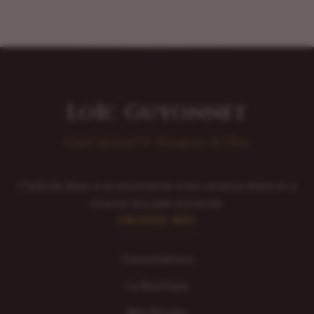
Loïc Guyonnet
Coach Spirituel & Thérapeute de l'Âme
J'aide les âmes à se reconnecter à leur essence divine et à
incarner leur plein potentiel.
UNIVERS NÉO
Consultations
La Boutique
Mes Ebooks