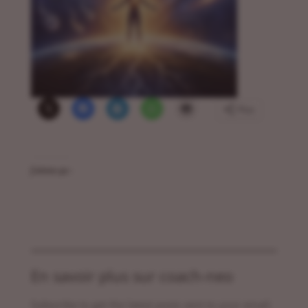
Plus
J’aime ça :
En savoir plus sur coach-neo
Subscribe to get the latest posts sent to your email.