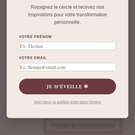
Rejoignez le cercle et recevez nos
inspirations pour votre transformation
personnelle.
VOTRE PRÉNOM
VOTRE EMAIL
JE M'ÉVEILLE 🌟
Non merci, je préfère rester dans l'ombre