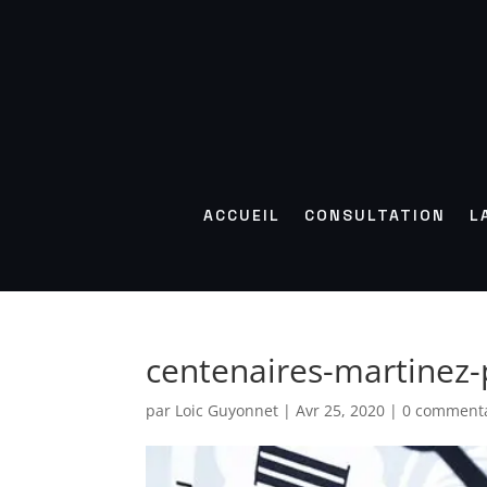
ACCUEIL
CONSULTATION
L
centenaires-martinez-
par
Loic Guyonnet
|
Avr 25, 2020
|
0 commenta