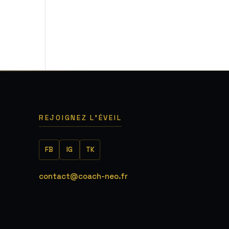
REJOIGNEZ L'ÉVEIL
FB
IG
TK
contact@coach-neo.fr