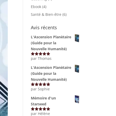
Ebook
(4)
Santé & Bien-être
(6)
Avis récents
L'Ascension Planètaire
(Guide pour la
Nouvelle Humanité)
par Thomas
Note
5
sur
5
L'Ascension Planètaire
(Guide pour la
Nouvelle Humanité)
par Sophie
Note
5
sur
5
Mémoire d'un
Starseed
par Hélène
Note
5
sur