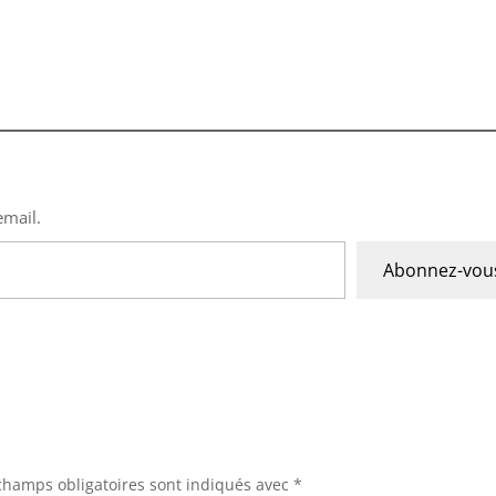
VOTRE PRÉNOM
VOTRE EMAIL
JE M'ÉVEILLE 🌟
email.
Abonnez-vou
Non merci, je préfère rester dans l'ombre
champs obligatoires sont indiqués avec
*