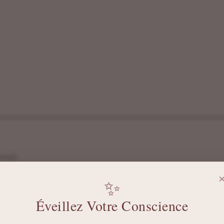
email.
✨
Abonnez-vou
Éveillez Votre Conscience