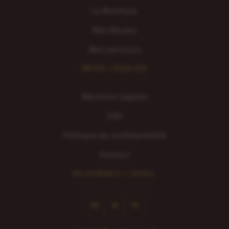
La Boutique
Mes Ebooks
Mon parcours
INFOS LÉGALES
Mentions Légales
CGV
Politique de confidentialité
Contact
REJOIGNEZ L'ÉVEIL
FB
IG
TK