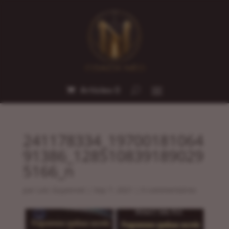
Articles 0
241178334_19700181064
91386_128510839189029
5166_n
par
Loic Guyonnet
|
Sep 7, 2021
|
0 commentaires