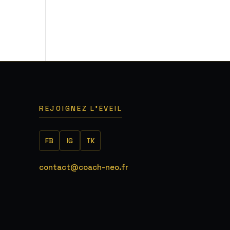
5
REJOIGNEZ L'ÉVEIL
FB
IG
TK
contact@coach-neo.fr