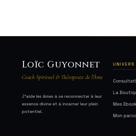
Loïc Guyonnet
UNIVERS
Coach Spirituel & Thérapeute de l'Âme
Consultat
La Boutiq
J'aide les âmes à se reconnecter à leur
Mes Eboo
essence divine et à incarner leur plein
potentiel.
Mon parco