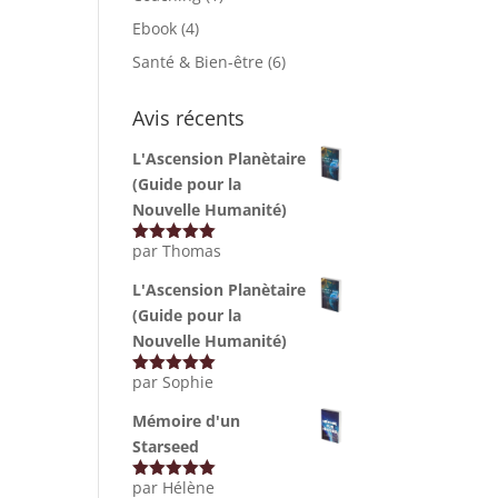
Ebook
(4)
Santé & Bien-être
(6)
Avis récents
L'Ascension Planètaire
(Guide pour la
Nouvelle Humanité)
par Thomas
Note
5
sur
5
L'Ascension Planètaire
(Guide pour la
Nouvelle Humanité)
par Sophie
Note
5
sur
5
Mémoire d'un
Starseed
par Hélène
Note
5
sur