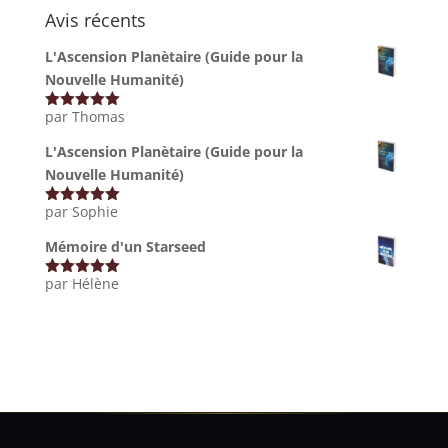
Avis récents
L'Ascension Planètaire (Guide pour la
Nouvelle Humanité)
par Thomas
Note
5
sur
5
L'Ascension Planètaire (Guide pour la
Nouvelle Humanité)
par Sophie
Note
5
sur
5
Mémoire d'un Starseed
par Hélène
Note
5
sur
5