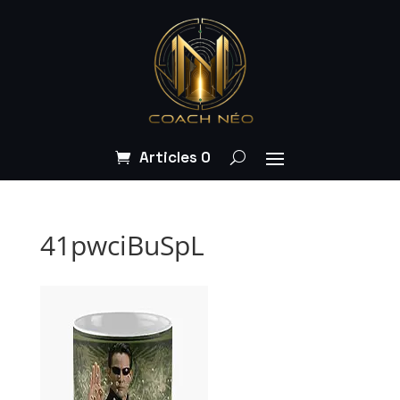
Articles 0
41pwciBuSpL