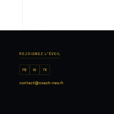
5
REJOIGNEZ L'ÉVEIL
FB
IG
TK
contact@coach-neo.fr