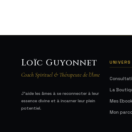
Loïc Guyonnet
UNIVERS
Coach Spirituel & Thérapeute de l'Âme
Consultat
La Boutiq
J'aide les âmes à se reconnecter à leur
Mes Eboo
essence divine et à incarner leur plein
potentiel.
Mon parco