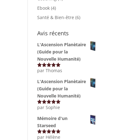
Ebook
(4)
Santé & Bien-être
(6)
Avis récents
L'Ascension Planètaire
(Guide pour la
Nouvelle Humanité)
par Thomas
Note
5
sur
5
L'Ascension Planètaire
(Guide pour la
Nouvelle Humanité)
par Sophie
Note
5
sur
5
Mémoire d'un
Starseed
par Hélène
Note
5
sur