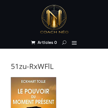
Articles 0
51zu-RxWFlL