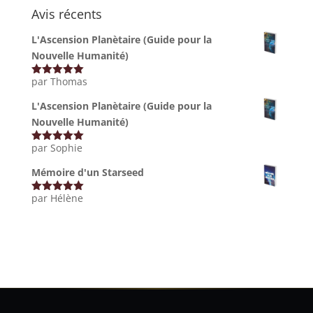
Avis récents
L'Ascension Planètaire (Guide pour la
Nouvelle Humanité)
par Thomas
Note
5
sur
5
L'Ascension Planètaire (Guide pour la
Nouvelle Humanité)
par Sophie
Note
5
sur
5
Mémoire d'un Starseed
par Hélène
Note
5
sur
5