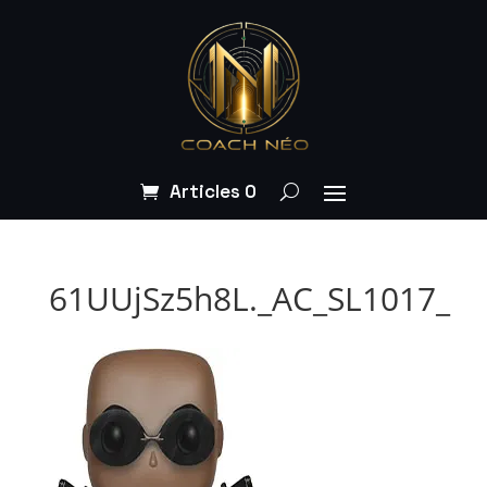
Articles 0
61UUjSz5h8L._AC_SL1017_