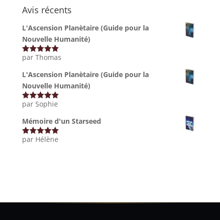
Avis récents
L'Ascension Planètaire (Guide pour la
Nouvelle Humanité)
par Thomas
Note
5
sur
5
L'Ascension Planètaire (Guide pour la
Nouvelle Humanité)
par Sophie
Note
5
sur
5
Mémoire d'un Starseed
par Hélène
Note
5
sur
5