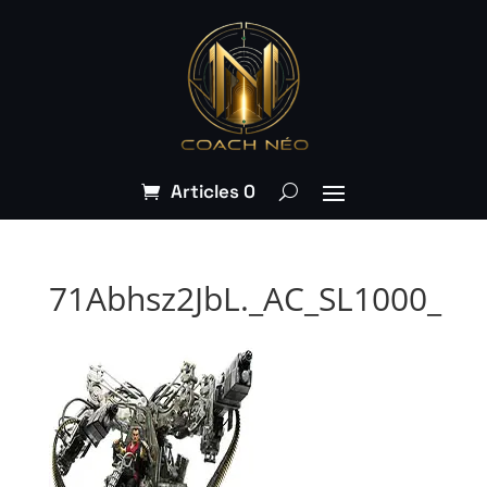
Articles 0
71Abhsz2JbL._AC_SL1000_