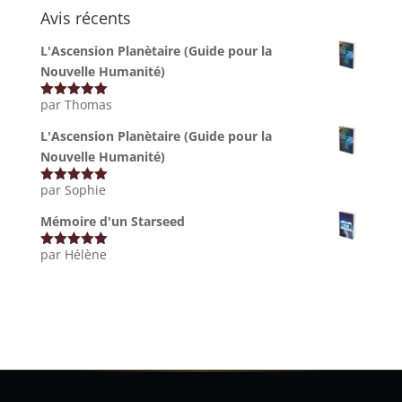
Avis récents
L'Ascension Planètaire (Guide pour la
Nouvelle Humanité)
par Thomas
Note
5
sur
5
L'Ascension Planètaire (Guide pour la
Nouvelle Humanité)
par Sophie
Note
5
sur
5
Mémoire d'un Starseed
par Hélène
Note
5
sur
5