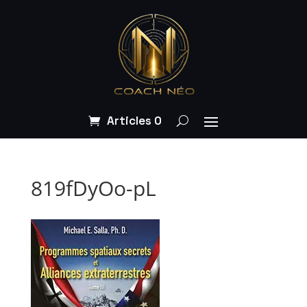
Articles 0
819fDyOo-pL