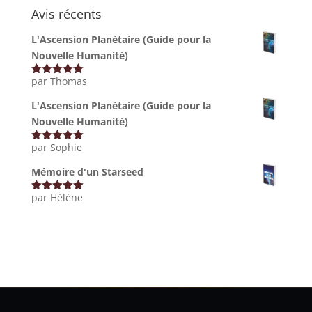
Avis récents
L'Ascension Planètaire (Guide pour la
Nouvelle Humanité)
par Thomas
Note
5
sur
5
L'Ascension Planètaire (Guide pour la
Nouvelle Humanité)
par Sophie
Note
5
sur
5
Mémoire d'un Starseed
par Hélène
Note
5
sur
5