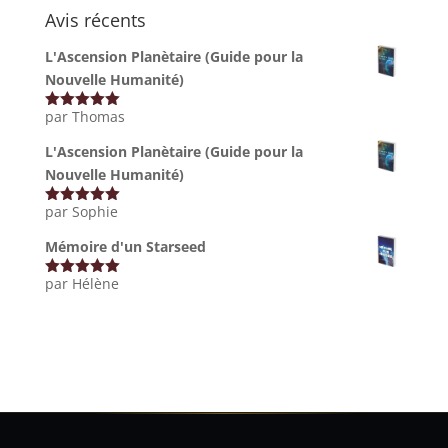
Avis récents
L'Ascension Planètaire (Guide pour la
Nouvelle Humanité)
par Thomas
Note
5
sur
5
L'Ascension Planètaire (Guide pour la
Nouvelle Humanité)
par Sophie
Note
5
sur
5
Mémoire d'un Starseed
par Hélène
Note
5
sur
5