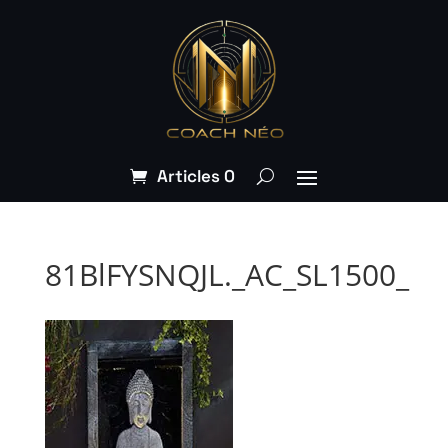
Articles 0
81BlFYSNQJL._AC_SL1500_