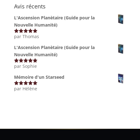
Avis récents
L'Ascension Planètaire (Guide pour la
Nouvelle Humanité)
par Thomas
Note
5
sur
5
L'Ascension Planètaire (Guide pour la
Nouvelle Humanité)
par Sophie
Note
5
sur
5
Mémoire d'un Starseed
par Hélène
Note
5
sur
5