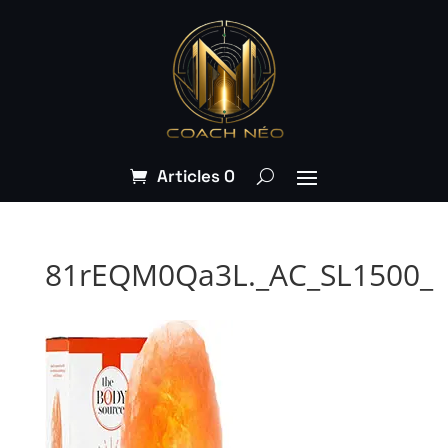
Articles 0
81rEQM0Qa3L._AC_SL1500_