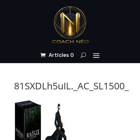
Articles 0
81SXDLh5uIL._AC_SL1500_