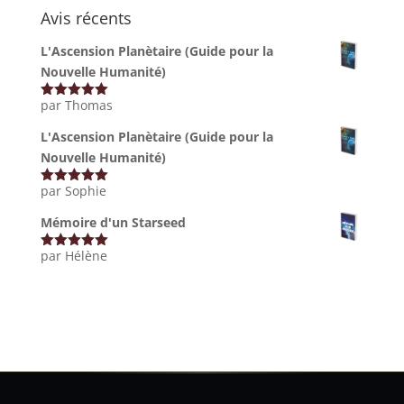
Avis récents
✨
L'Ascension Planètaire (Guide pour la
Éveillez Votre Conscience
Nouvelle Humanité)
par Thomas
Note
5
sur
Rejoignez le cercle et recevez nos
5
L'Ascension Planètaire (Guide pour la
inspirations pour votre transformation
Nouvelle Humanité)
personnelle.
par Sophie
Note
5
sur
VOTRE PRÉNOM
5
Mémoire d'un Starseed
par Hélène
Note
5
sur
VOTRE EMAIL
5
JE M'ÉVEILLE 🌟
Non merci, je préfère rester dans l'ombre